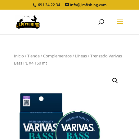
691 34 22 34
info@jlmfishing.com
Inicio
/
Tienda
/
Complementos
/
Líneas
/ Trenzado Varivas
Bass PE X4 150 mt