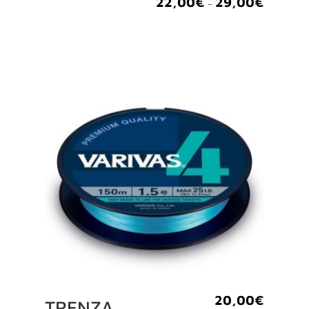
22,00
€
29,00
€
–
20,00
€
TRENZA