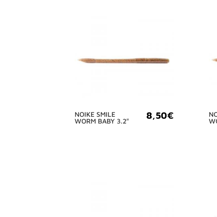
8,50
€
NOIKE SMILE
NO
WORM BABY 3.2″
WO