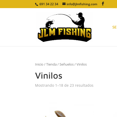
691 34 22 34
info@jlmfishing.com
S
Inicio
/
Tienda
/
Señuelos
/ Vinilos
Vinilos
Mostrando 1–18 de 23 resultados