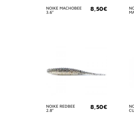
8,50
€
NOIKE MACHOBEE
NO
3.6″
MA
8,50
€
NOIKE REDBEE
NO
2.8″
CU