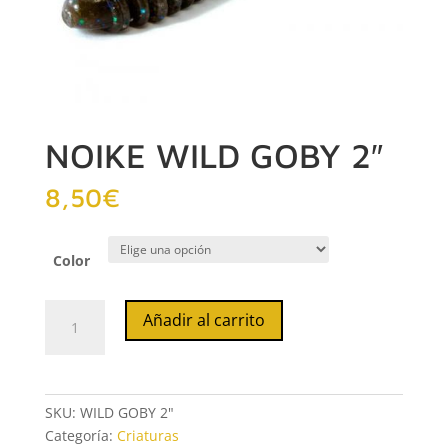
NOIKE WILD GOBY 2″
8,50
€
Color
NOIKE
Añadir al carrito
WILD
GOBY
2"
cantidad
SKU:
WILD GOBY 2"
Categoría:
Criaturas