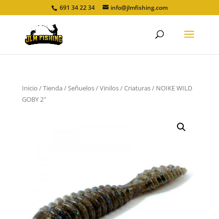
691 34 22 34
info@jlmfishing.com
Inicio
/
Tienda
/
Señuelos
/
Vinilos
/
Criaturas
/ NOIKE WILD
GOBY 2″